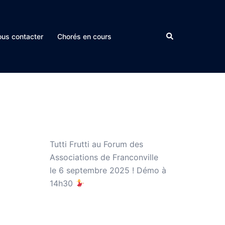
Rechercher
us contacter
Chorés en cours
Tutti Frutti au Forum des
Associations de Franconville
le 6 septembre 2025 ! Démo à
14h30